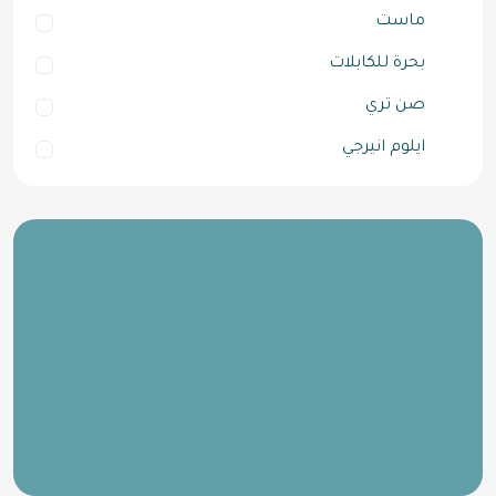
ماست
بحرة للكابلات
صن تري
ايلوم انيرجي